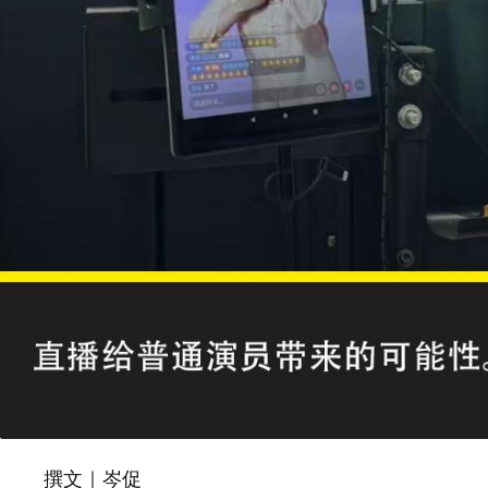
岑促
撰文｜