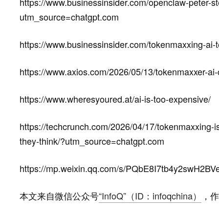
https://www.businessinsider.com/openclaw-peter-ste
utm_source=chatgpt.com
https://www.businessinsider.com/tokenmaxxing-ai-
https://www.axios.com/2026/05/13/tokenmaxxer-ai
https://www.wheresyoured.at/ai-is-too-expensive/
https://techcrunch.com/2026/04/17/tokenmaxxing-i
they-think/?utm_source=chatgpt.com
https://mp.weixin.qq.com/s/PQbE8I7tb4y2swH2B
本文来自微信公众号
“InfoQ”（ID：infoqchina）
，作