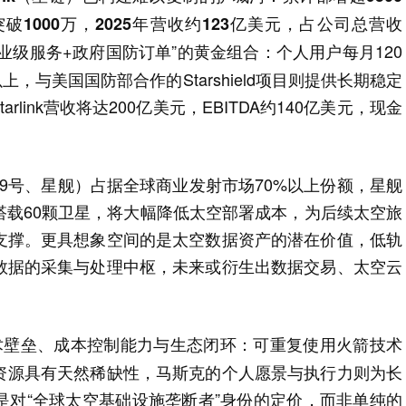
1000万，2025年营收约123亿美元，占公司总营收
业级服务+政府国防订单”的黄金组合：个人用户每月120
上，与美国国防部合作的Starshield项目则提供长期稳定
Starlink营收将达200亿美元，EBITDA约140亿美元，现金
鹰9号、星舰）占据全球商业发射市场70%以上份额，星舰
搭载60颗卫星，将大幅降低太空部署成本，为后续太空旅
支撑。更具想象空间的是太空数据资产的潜在价值，低轨
数据的采集与处理中枢，未来或衍生出数据交易、太空云
：可重复使用火箭技术
技术壁垒、成本控制能力与生态闭环
道资源具有天然稀缺性，马斯克的个人愿景与执行力则为长
是对“全球太空基础设施垄断者”身份的定价，而非单纯的