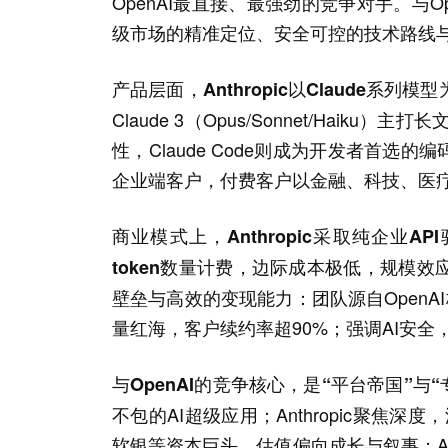
OpenAI最直接、最强劲的竞争对手。与Op
级市场的精准定位、安全可控的技术路线
产品层面，Anthropic以Claude系
Claude 3（Opus/Sonnet/Hai
性，Claude Code则成为开发者首选的
企业端客户，付费客户以金融、科技、医
商业模式上，Anthropic采取纯企业A
token数量计费，边际成本极低，规模效
壁垒与高效的变现能力：团队源自OpenA
量红海，客户续约率超90%；强调AI安
与OpenAI的竞争核心，是“平台帝国”与
不包的AI超级应用；Anthropic聚焦
软银等资本巨头，估值偏向成长与叙事；An