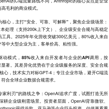
enAI的C端流量路线不同，Anthropic的核心卖点是企业
与高毛利的商业模式。
：
列模型为核心，主打“安全、可靠、可解释”，聚焦企业级场景
ku）主打长文本处理（支持200k上下文）、企业级安全合规与高稳定
编码工具。2025年年化营收突破300亿美元，80%收入来自
疗等中大型企业为主，客单价高、粘性强。
PI驱动模式，85%收入来自开发者与企业的API调用，按
其差异化优势在于企业级服务的深度、安全合规
应显著。
I核心，技术实力对标GPT-4；专注企业市场，避开C端流
全，符合全球企业数据合规需求。
：OpenAI追求广度，试图打造无所
“专家利刃”的路线之争
深度，深耕企业级刚需场景。投资者层面，OpenAI背靠微软、
thropic获得谷歌、亚马逊等企业巨头投资，估值更看重