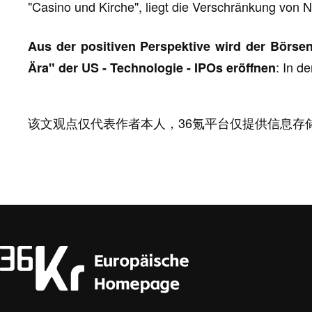
"Casino und Kirche", liegt die Verschränkung von 
Aus der positiven Perspektive wird der Börse
: In d
Ära" der US - Technologie - IPOs eröffnen
该文观点仅代表作者本人，36氪平台仅提供信息存