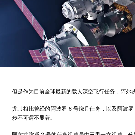
但是作为目前
，阿尔
全球最新的载人深空飞行任务
尤其相比曾经的阿波罗 8 号绕月任务，以及阿波罗
步不可谓不显著。
阿尔忒弥斯 2 号的任务组成员由三男一女组成，分别是