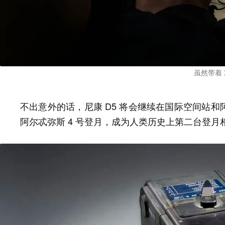
虽然带着 
不出意外的话，尼康 D5 将会继续在国际空间站
阿尔忒弥斯 4 号登月，成为人类历史上第二台登月