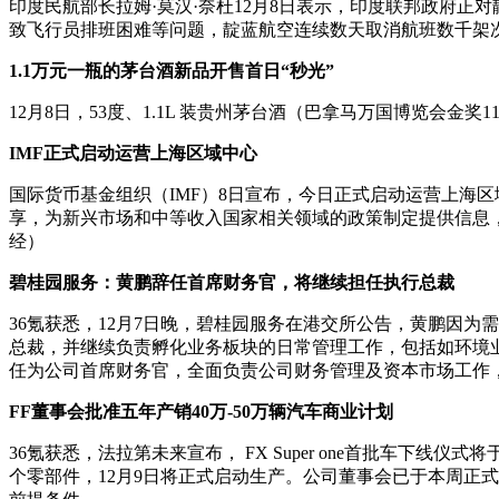
印度民航部长拉姆·莫汉·奈杜12月8日表示，印度联邦政府
致飞行员排班困难等问题，靛蓝航空连续数天取消航班数千架
1.1万元一瓶的茅台酒新品开售首日“秒光”
12月8日，53度、1.1L 装贵州茅台酒（巴拿马万国博览会金奖
IMF正式启动运营上海区域中心
国际货币基金组织（IMF）8日宣布，今日正式启动运营上海
享，为新兴市场和中等收入国家相关领域的政策制定提供信息，还致
经）
碧桂园服务：黄鹏辞任首席财务官，将继续担任执行总裁
36氪获悉，12月7日晚，碧桂园服务在港交所公告，黄鹏因为
总裁，并继续负责孵化业务板块的日常管理工作，包括如环境
任为公司首席财务官，全面负责公司财务管理及资本市场工作，自
FF董事会批准五年产销40万-50万辆汽车商业计划
36氪获悉，法拉第未来宣布， FX Super one首批车下线仪
个零部件，12月9日将正式启动生产。公司董事会已于本周正式