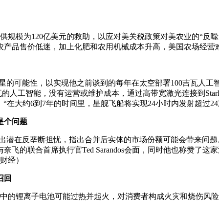
供规模为120亿美元的救助，以应对美关税政策对美农业的“反
农产品售价低迷，加上化肥和农用机械成本升高，美国农场经营
卫星的可能性，以实现他之前谈到的每年在太空部署100吉瓦人
瓦的人工智能，没有运营或维护成本，通过高带宽激光连接到Starl
“在大约6到7年的时间里，星舰飞船将实现24小时内发射超过24
是个问题
出潜在反垄断担忧，指出合并后实体的市场份额可能会带来问题
的联合首席执行官Ted Sarandos会面，同时他也称赞了
浪财经）
召回
源中的锂离子电池可能过热并起火，对消费者构成火灾和烧伤风险