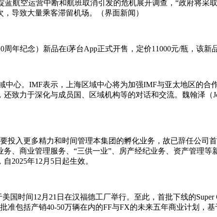
正对靛蓝航空运营中断和航班取消引发的危机展开调查，“政府将采
次，导致大量乘客滞留机场。（界面新闻）
110周年纪念）新品在i茅台App正式开售，定价11000元/瓶，该
区域中心。IMF表示，上海区域中心将为加强IMF与亚太地区的
力于深化与成员国、区域机构等的对话和交流。魏翰泽（Johann
需要投入更多精力和时间管理本集团的孵化业务，故已辞任公司首席
业务、商业管理服务、“三供一业”、房产经纪业务、资产管理等
2025年12月5日起生效。
式将于美国时间12月21日在汉福德工厂举行。至此，首批下线的Sup
批准包括产销40-50万辆在内的FF与FX的未来五年商业计划