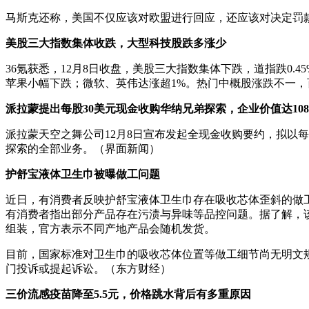
马斯克还称，美国不仅应该对欧盟进行回应，还应该对决定罚款
美股三大指数集体收跌，大型科技股跌多涨少
36氪获悉，12月8日收盘，美股三大指数集体下跌，道指跌0.45
苹果小幅下跌；微软、英伟达涨超1%。热门中概股涨跌不一，
派拉蒙提出每股30美元现金收购华纳兄弟探索，企业价值达108
派拉蒙天空之舞公司12月8日宣布发起全现金收购要约，拟以每
探索的全部业务。（界面新闻）
护舒宝液体卫生巾被曝做工问题
近日，有消费者反映护舒宝液体卫生巾存在吸收芯体歪斜的做
有消费者指出部分产品存在污渍与异味等品控问题。据了解，该款
组装，官方表示不同产地产品会随机发货。
目前，国家标准对卫生巾的吸收芯体位置等做工细节尚无明文
门投诉或提起诉讼。（东方财经）
三价流感疫苗降至5.5元，价格跳水背后有多重原因