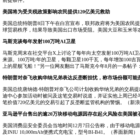
前提条件。
美国将为受关税政策影响农民提供120亿美元救助
美国总统特朗普8日下午在白宫宣布，联邦政府将为美国农民提
球贸易秩序，结果导致美国出口市场受阻。美国大豆和玉米等
马斯克谈每年发射100万吨AI卫星
马斯克周末在社交平台X上讨论了每年向太空发射100万吨AI
来源。100万吨/年的卫星，每颗卫星100千瓦，每年增加100吉
上的星舰飞船！”另一位网友翻出了马斯克今年8月的一条帖子：
特朗普对奈飞收购华纳兄弟表达反垄断担忧，称市场份额可能
美国总统唐纳德·特朗普对奈飞公司计划收购华纳兄弟的交易提
迪中心参加活动时被问及这笔交易时说道，并证实他上周已经与奈飞
笔价值720亿美元的交易引起了反垄断监管机构的警惕。（新
亚马逊平台售出的逾20万块移动电源因存在起火风险在美国被
美国消费品安全委员会当地时间12月7日公告称，由于移动电
及INIU 10,000mAh便携式充电宝，型号BI-B41。（界面新闻）