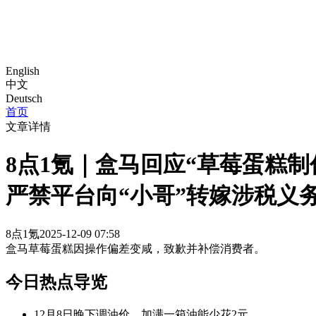
English
中文
Deutsch
首页
文章详情
8点1氪｜盒马回应“草莓蛋糕
严禁平台向“小哥”转嫁涉税义
8点1氪
2025-12-09 07:58
盒马草莓蛋糕因操作偏差变咸，致歉并补偿消费者。
今日热点导览
12月8日晚下调油价，加满一箱油能少花2元