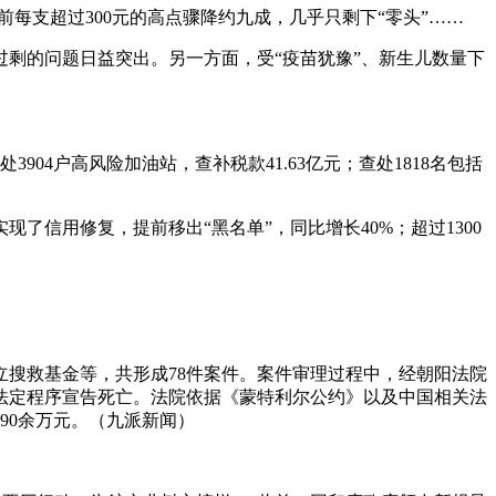
每支超过300元的高点骤降约九成，几乎只剩下“零头”……
剩的问题日益突出。另一方面，受“疫苗犹豫”、新生儿数量下
04户高风险加油站，查补税款41.63亿元；查处1818名包括
了信用修复，提前移出“黑名单”，同比增长40%；超过1300
立搜救基金等，共形成78件案件。案件审理过程中，经朝阳法院
据法定程序宣告死亡。法院依据《蒙特利尔公约》以及中国相关法
90余万元。（九派新闻）