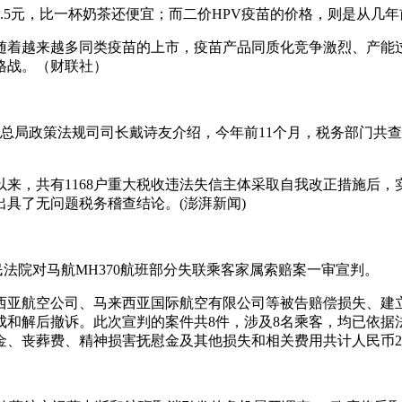
5元，比一杯奶茶还便宜；而二价HPV疫苗的价格，则是从几年前
随着越来越多同类疫苗的上市，疫苗产品同质化竞争激烈、产能过
格战。（财联社）
局政策法规司司长戴诗友介绍，今年前11个月，税务部门共查处39
，共有1168户重大税收违法失信主体采取自我改正措施后，实现
具了无问题税务稽查结论。(澎湃新闻)
人民法院对马航MH370航班部分失联乘客家属索赔案一审宣判。
马来西亚航空公司、马来西亚国际航空有限公司等被告赔偿损失、建
成和解后撤诉。此次宣判的案件共8件，涉及8名乘客，均已依
、丧葬费、精神损害抚慰金及其他损失和相关费用共计人民币2