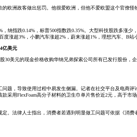
的欧洲政客做出惩罚。他很爱欧洲，但他不爱欧盟这个官僚怪物
%，纳指跌0.14%，标普500指数跌0.35%。大型科技股跌多涨
百度涨超3%，小鹏汽车涨超2%，蔚来涨超1%，理想汽车、B站
4亿美元
股30美元的现金价格收购华纳兄弟探索公司所有已发行股份，企
工问题，导致使用过程中易发生侧漏。记者在社交平台及电商评
采用FlexFoam高分子材料的卫生巾单片售价近2元，高于
规定。法律人士指出，消费者若遇到明显做工问题可依据《消费