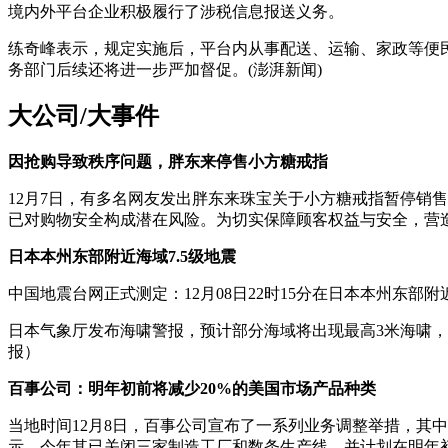
境内外平台企业积极履行了涉税信息报送义务。
练奇峰表示，规定实施后，平台内从事配送、运输、家政等便
务部门后续还将进一步严加督促。(澎湃新闻)
大公司/大事件
因抢购导致秩序问题，胖东来停售小方糖戒指
12月7日，有多名网友发出胖东来珠宝关于小方糖戒指暂停销
已对购物安全构成潜在风险。为切实保障顾客权益与安全，营造
日本本州东部附近海域7.5级地震
中国地震台网正式测定：12月08日22时15分在日本本州东部附近海
日本气象厅发布海啸警报，预计部分海域将出现最高3米海啸
报）
百事公司：明年初前将减少20%的美国市场产品种类
当地时间12月8日，百事公司宣布了一系列业务调整举措，其
示，今年其已关闭三家制造工厂和数条生产线，并计划在明年初