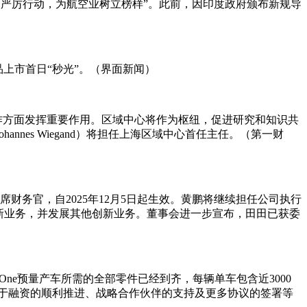
取严厉行动，为航空业树立榜样”。此前，因印度政府颁布新规导
新品上市首日“秒光”。（界面新闻）
合作方面发挥重要作用。区域中心将作为枢纽，促进研究和知识共
es Wiegand）将担任上海区域中心首任主任。（第一财
财务官，自2025年12月5日起生效。黄鹏将继续担任公司执行
新业务，并发展其他创新业务。董事会进一步宣布，田田已获委
er One预量产车所需的全部零件已经到齐，每辆单车包含近3000
，基于融资的顺利推进、战略合作伙伴的支持及更多协议的签署等