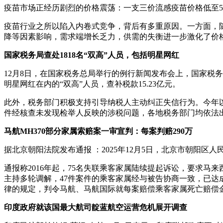
疫苗市场正经历剧烈的价格震荡：一支三价流感疫苗价格低至5.
疫苗行业之所以陷入内卷式竞争，背后有多重原因。一方面，
降等因素影响，需求端增长乏力，供需的失衡进一步激化了价
国家税务局查处1818名“双高”人员，包括明星网红
12月8日，在国家税务总局举行的例行新闻发布会上，国家税务总
明星网红在内的“双高”人员，查补税款15.23亿元。
此外，税务部门积极支持引导纳税人主动纠正失信行为。今年以来
件经核查未发现检举人反映的涉税问题，各地税务部门均依法出
马航MH370部分家属索赔案一审宣判：每案判赔290万
据北京朝阳法院发布通报 ：2025年12月5日，北京市朝阳区
通报称2016年起，75名失联乘客家属陆续提起诉讼，要求
主持多轮调解，47件案件的乘客家属经与被告协商一致，已达
律的规定，判令马航、马航国际就每案赔偿乘客家属死亡赔偿金
印度政府就该国最大航司靛蓝航空运营危机展开调查