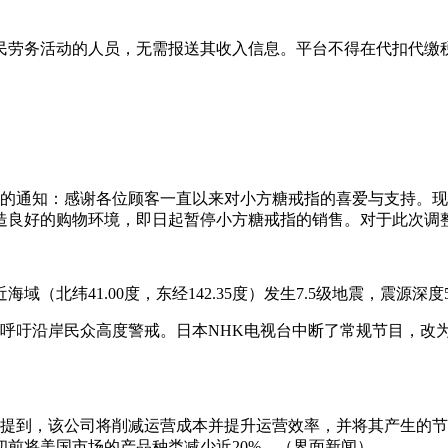
民劳务活动的人员，无需报送其收入信息。平台不得在代扣代缴
售的通知：感谢各位顾客一直以来对小方糖戒指的喜爱与支持。
良好的购物环境，即日起暂停小方糖戒指的销售。对于此次调整
域（北纬41.00度，东经142.35度）发生7.5级地震，震源深度
，呼吁沿岸民众高度警戒。日本NHK电视台中断了常规节目，改
中提到，该公司将削减运营成本并提升运营效率，并将其产生的
前将美国市场的产品种类减少近20%。（界面新闻）