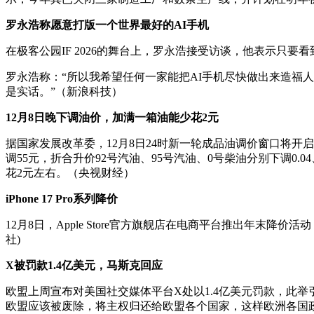
罗永浩称愿意打版一个世界最好的AI手机
在极客公园IF 2026的舞台上，罗永浩接受访谈，他表示只
罗永浩称：“所以我希望任何一家能把AI手机尽快做出来造福
是实话。”（新浪科技）
12月8日晚下调油价，加满一箱油能少花2元
据国家发展改革委，12月8日24时新一轮成品油调价窗口将开
调55元，折合升价92号汽油、95号汽油、0号柴油分别下调0.
花2元左右。（央视财经）
iPhone 17 Pro系列降价
12月8日，Apple Store官方旗舰店在电商平台推出年末降价活动，iPhone 
社)
X被罚款1.4亿美元，马斯克回应
欧盟上周宣布对美国社交媒体平台X处以1.4亿美元罚款，此
欧盟应该被废除，将主权归还给欧盟各个国家，这样欧洲各国