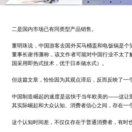
二是国内市场已有同类型产品销售。
董明珠说，中国游客去国外买马桶盖和电饭锅是个
董事长谢伟藩称，该文作者可能对中国行业不太了
国采用即热式技术，优于日本储水式）。
但这篇文章，恰恰因为其观点滞后，
反而反映了一
中国制造崛起的速度是远快于当年欧美的——这让
其
和
、
之间，
实际崛起
大众认知
消费者信心
存在一
这个
，不仅仅存在于普通消费者，有时
认知时间差