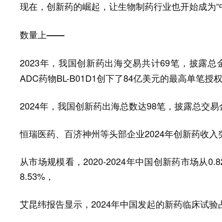
现在，
的崛起，让生物制药行业也开始成为“
创新药
数量上——
2023年，我国
出海交易共计69笔，披露总金
创新药
ADC药物BL-B01D1创下了84亿美元的最高单笔授
2024年，我国创新药出海总数达98笔，披露总交易金
恒瑞医药、百济神州等头部企业2024年创新药收入
从市场规模看，2020-2024年中国创新药市场从0
8.53%，
艾昆纬报告显示，2024年中国发起的
临床试验
新药