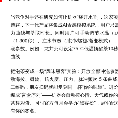
当竞争对手还在研究如何让机器“烧开水”时，这家项
透露，下一代产品将集成AI舌感模拟系统，用户只需
力曲线与萃取时长。同时用户可手动调节水温（±0.5
（1-300秒）、注水节奏（脉冲/螺旋/渐变模式
段参数。例如：龙井茶可设定75℃低温预醒茶10秒
曲线
把泡茶变成一场“风味黑客”实验：开放全部冲泡参数
动海拔、树龄、焙火度、压力、脉冲频次 5 条曲线
二维码，朋友扫码就能复刻同一杯“你的味道”。进阶玩
编成“盲盒序列”——机器会自动按心情、天气或你的
茶舞彩蛋。同时官方每月会举办“黑客松”，冠军配
有你的签名。