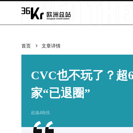
首页
文章详情
CVC也不玩了？超
家“已退圈”
超越J曲线