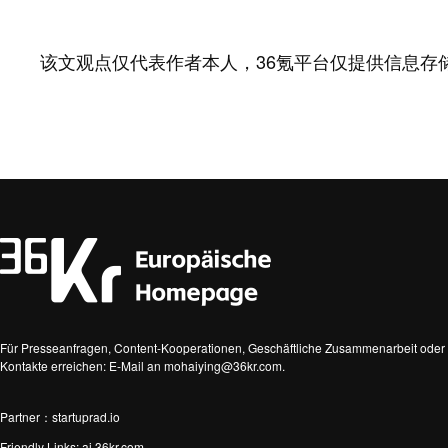
该文观点仅代表作者本人，36氪平台仅提供信息存
Für Presseanfragen, Content-Kooperationen, Geschäftliche Zusammenarbeit oder 
Kontakte erreichen: E-Mail an mohaiying@36kr.com.
Partner：startuprad.io
Friendly Links:
ai.36kr.com