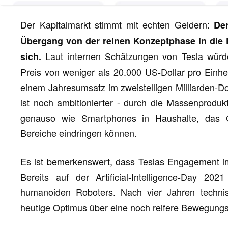
Der Kapitalmarkt stimmt mit echten Geldern:
De
Übergang von der reinen Konzeptphase in die
Laut internen Schätzungen von Tesla würde
sich.
Preis von weniger als 20.000 US-Dollar pro Einhei
einem Jahresumsatz im zweistelligen Milliarden-Dol
ist noch ambitionierter - durch die Massenproduk
genauso wie Smartphones in Haushalte, das G
Bereiche eindringen können.
Es ist bemerkenswert, dass Teslas Engagement im 
Bereits auf der Artificial-Intelligence-Day 2
humanoiden Roboters. Nach vier Jahren technisc
heutige Optimus über eine noch reifere Bewegungs