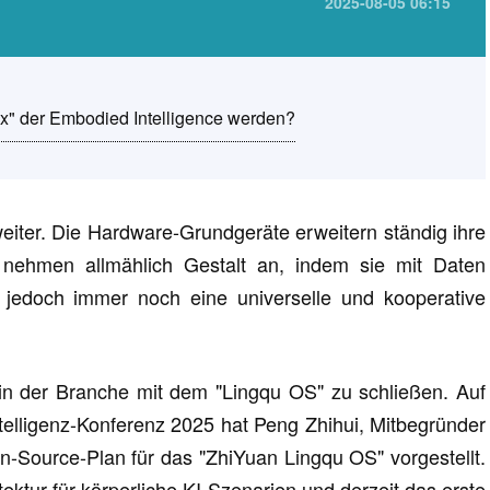
2025-08-05 06:15
ux" der Embodied Intelligence werden?
 weiter. Die Hardware-Grundgeräte erweitern ständig ihre
 nehmen allmählich Gestalt an, indem sie mit Daten
t jedoch immer noch eine universelle und kooperative
in der Branche mit dem "Lingqu OS" zu schließen. Auf
ntelligenz-Konferenz 2025 hat Peng Zhihui, Mitbegründer
Source-Plan für das "ZhiYuan Lingqu OS" vorgestellt.
ektur für körperliche KI-Szenarien und derzeit das erste