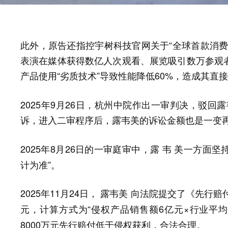
此外，原告还指控宇树科技官网关于“全球首款消费
表演在媒体获得数亿人次观看、展览吸引数万参观
产品使用“劣质技术”导致性能降低60%，
造成其直接
2025年9月26日，杭州中院作出一审判决，驳回
诉，进入二审程序后，
露韦美的诉讼金额也是一变
2025年8月26日的一审庭审中，露 韦 美一方面
坚持
计为准”。
2025年11月24日， 露韦美 向法院提交了《先
，计算方式为“侵权产品销售额6亿元×行业平均利
元
8000万元先行赔付低于侵权获利，合法合理。