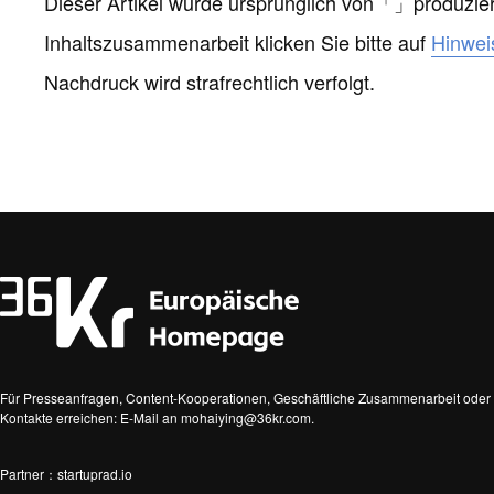
Dieser Artikel wurde ursprünglich von
「
」
produzier
Inhaltszusammenarbeit klicken Sie bitte auf
Hinwei
Nachdruck wird strafrechtlich verfolgt.
Für Presseanfragen, Content-Kooperationen, Geschäftliche Zusammenarbeit oder 
Kontakte erreichen: E-Mail an mohaiying@36kr.com.
Partner：startuprad.io