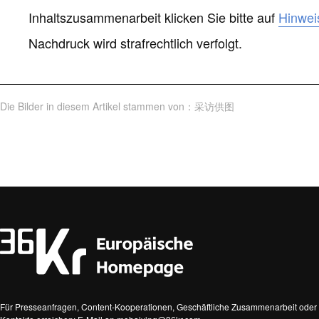
Inhaltszusammenarbeit klicken Sie bitte auf
Hinwei
Nachdruck wird strafrechtlich verfolgt.
Die Bilder in diesem Artikel stammen von
：
采访供图
Für Presseanfragen, Content-Kooperationen, Geschäftliche Zusammenarbeit oder 