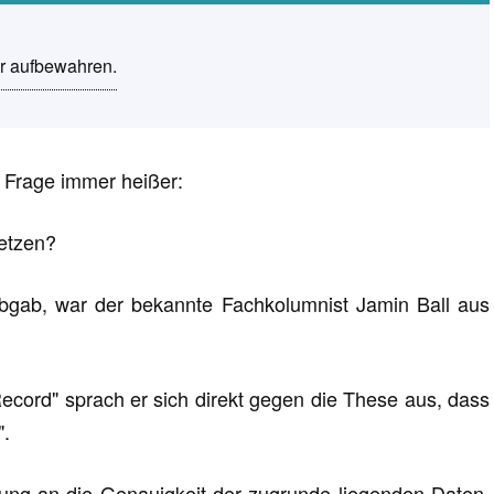
r aufbewahren.
e Frage immer heißer:
setzen?
abgab, war der bekannte Fachkolumnist Jamin Ball aus
Record" sprach er sich direkt gegen die These aus, dass
".
rung an die Genauigkeit der zugrunde liegenden Daten,