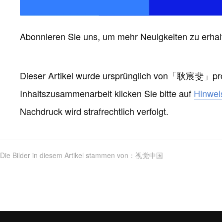
Abonnieren Sie uns, um mehr Neuigkeiten zu erhal
Dieser Artikel wurde ursprünglich von
「
耿宸斐
」
pr
Inhaltszusammenarbeit klicken Sie bitte auf
Hinwei
Nachdruck wird strafrechtlich verfolgt.
Die Bilder in diesem Artikel stammen von
：
视觉中国