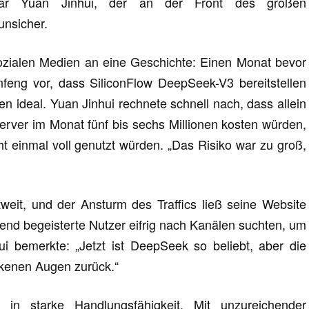
war Yuan Jinhui, der an der Front des großen
unsicher.
sozialen Medien an eine Geschichte: Einen Monat bevor
feng vor, dass SiliconFlow DeepSeek-V3 bereitstellen
n ideal. Yuan Jinhui rechnete schnell nach, dass allein
rver im Monat fünf bis sechs Millionen kosten würden,
 einmal voll genutzt würden. „Das Risiko war zu groß,
eit, und der Ansturm des Traffics ließ seine Website
d begeisterte Nutzer eifrig nach Kanälen suchten, um
 bemerkte: „Jetzt ist DeepSeek so beliebt, aber die
ockenen Augen zurück.“
in starke Handlungsfähigkeit. Mit unzureichender