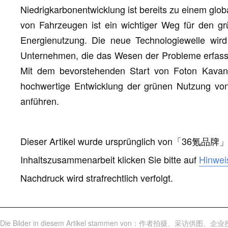
Niedrigkarbonentwicklung ist bereits zu einem gl
von Fahrzeugen ist ein wichtiger Weg für den g
Energienutzung. Die neue Technologiewelle wird
Unternehmen, die das Wesen der Probleme erfass
Mit dem bevorstehenden Start von Foton Kavan
hochwertige Entwicklung der grünen Nutzung von
anführen.
Dieser Artikel wurde ursprünglich von
「
36氪品牌
Inhaltszusammenarbeit klicken Sie bitte auf
Hinwei
Nachdruck wird strafrechtlich verfolgt.
Die Bilder in diesem Artikel stammen von
：
作者拍摄
、
采访供图
、
企业